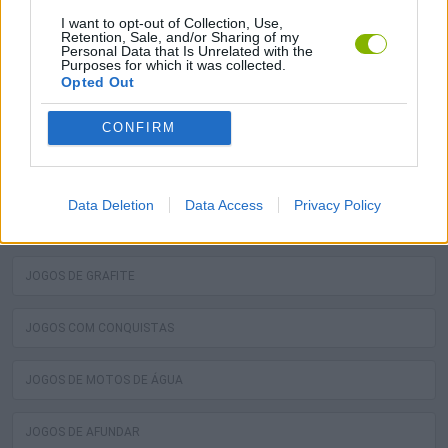
JOGOS DE QUADS
I want to opt-out of Collection, Use,
Retention, Sale, and/or Sharing of my
Personal Data that Is Unrelated with the
Purposes for which it was collected.
JOGOS DE BOLHAS
Opted Out
JOGOS COM CLASSIFICAÇÃO
CONFIRM
JOGOS DE TRATORES
Data Deletion
Data Access
Privacy Policy
JOGOS DE MÉDICOS
JOGOS DE GRAFITE
JOGOS COM CONQUISTAS
JOGOS DE MOTOS DE ÁGUA
JOGOS DE AFUNDAR