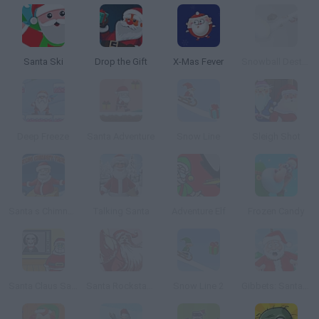
Santa Ski
Drop the Gift
X-Mas Fever
Snowball Destroyer
Deep Freeze
Santa Adventure
Snow Line
Sleigh Shot
Santa s Chimney Trouble
Talking Santa
Adventure Elf
Frozen Candy
Santa Claus Saw Game
Santa Rockstar 4
Snow Line 2
Gibbets: Santa in Trouble