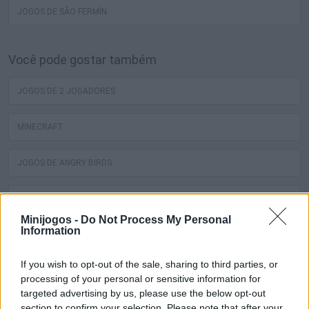
JOGOS DE SÃO FERMÍN
Você pode gostar também
JOGOS DE 2 JOGADORES
MINECRAFT
JOGOS DE ANGRY BIRDS
JOGOS DE ZUMBIS
Minijogos -
Do Not Process My Personal
Information
JOGOS DE DRAGON BALL
If you wish to opt-out of the sale, sharing to third parties, or
JOGOS DE SPIDERMAN
processing of your personal or sensitive information for
targeted advertising by us, please use the below opt-out
JOGOS DE MÚSICA
section to confirm your selection. Please note that after your