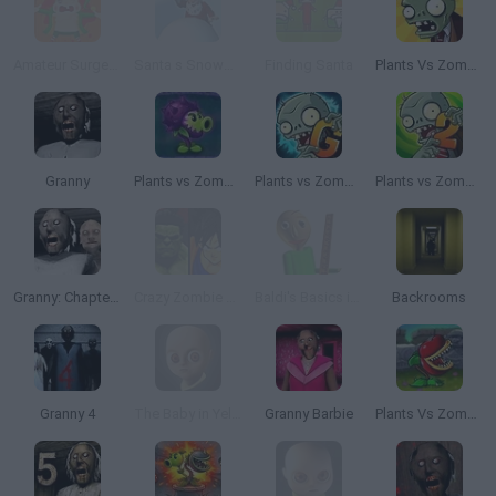
Amateur Surgeon Christmas Edition
Santa s Snowball
Finding Santa
Plants Vs Zombies
Granny
Plants vs Zombies: Fusion
Plants vs Zombies 2 Gardendless
Plants vs Zombies 2
Granny: Chapter Two
Crazy Zombie 9: The Last Heroes
Baldi's Basics in Education and Learning
Backrooms
Granny 4
The Baby in Yellow
Granny Barbie
Plants Vs Zombies: Hybrid Story