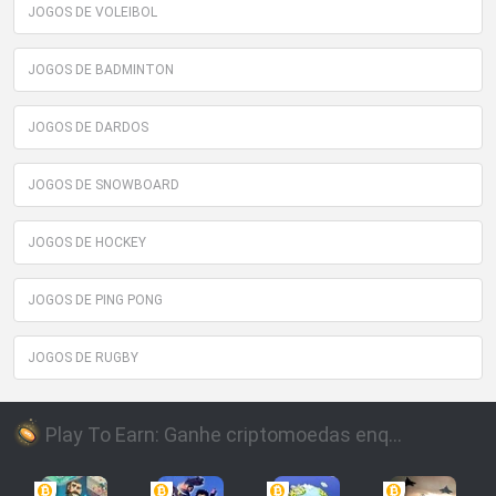
JOGOS DE VOLEIBOL
JOGOS DE BADMINTON
JOGOS DE DARDOS
JOGOS DE SNOWBOARD
JOGOS DE HOCKEY
JOGOS DE PING PONG
JOGOS DE RUGBY
Play To Earn: Ganhe criptomoedas enquanto joga