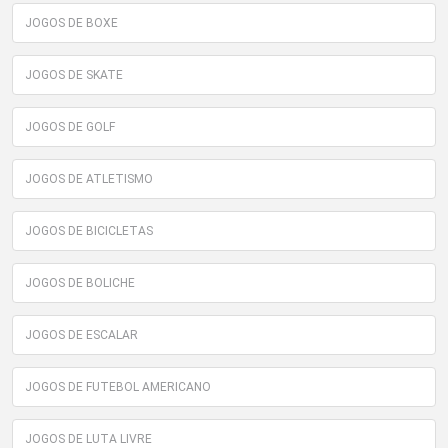
JOGOS DE BOXE
JOGOS DE SKATE
JOGOS DE GOLF
JOGOS DE ATLETISMO
JOGOS DE BICICLETAS
JOGOS DE BOLICHE
JOGOS DE ESCALAR
JOGOS DE FUTEBOL AMERICANO
JOGOS DE LUTA LIVRE