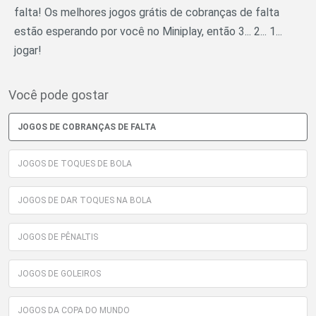
falta! Os melhores jogos grátis de cobranças de falta
estão esperando por você no Miniplay, então 3... 2... 1...
jogar!
Você pode gostar
JOGOS DE COBRANÇAS DE FALTA
JOGOS DE TOQUES DE BOLA
JOGOS DE DAR TOQUES NA BOLA
JOGOS DE PÊNALTIS
JOGOS DE GOLEIROS
JOGOS DA COPA DO MUNDO