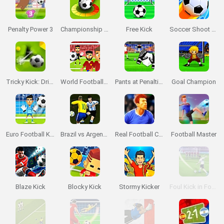
Penalty Power 3
Championship 2016
Free Kick
Soccer Shoot 3D
Tricky Kick: Dribblers
World Football Kick 2018
Pants at Penalties
Goal Champion
Euro Football Kick 2016
Brazil vs Argentina 2017/18
Real Football Challenge
Football Master
Blaze Kick
Blocky Kick
Stormy Kicker
Foul Kick in Football