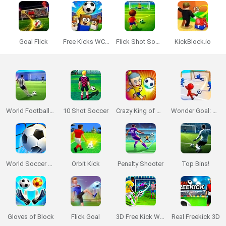
Goal Flick
Free Kicks WC 2026
Flick Shot Soccer
KickBlock.io
World Football Champions
10 Shot Soccer
Crazy King of Soccer
Wonder Goal: Fun Football Kick
World Soccer 2018
Orbit Kick
Penalty Shooter
Top Bins!
Gloves of Block
Flick Goal
3D Free Kick World Cup 2018
Real Freekick 3D