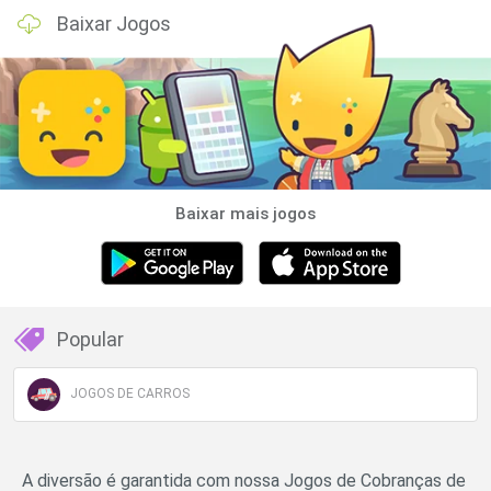
Baixar Jogos
Baixar mais jogos
Popular
JOGOS DE CARROS
A diversão é garantida com nossa Jogos de Cobranças de