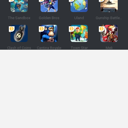
The Sandbox
Golden Bros
Uland
Gunship Battle: Crypto Conflict
Clash of Coins
Cantina Royale
Town Star
Meli
Espanhol
Espanhol
Inglês
Italiano
Português
Holandês
Polonês
Categorias de jogos
Desenvolvedores
Obtenha ajuda
Termos de serviço
Privacidade
Cookies